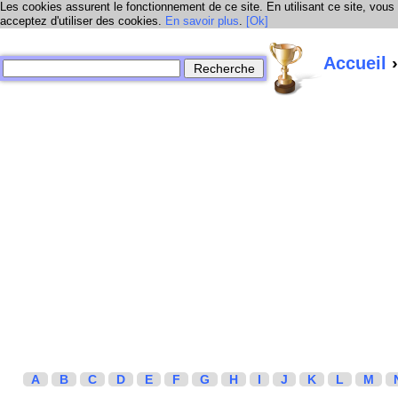
Les cookies assurent le fonctionnement de ce site. En utilisant ce site, vous
acceptez d'utiliser des cookies.
En savoir plus
.
[Ok]
Accueil
›
A
B
C
D
E
F
G
H
I
J
K
L
M