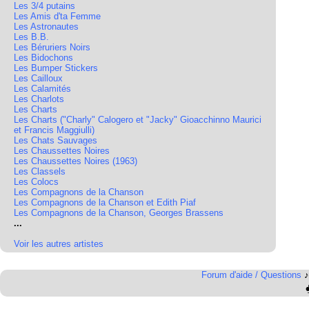
Les 3/4 putains
Les Amis d'ta Femme
Les Astronautes
Les B.B.
Les Béruriers Noirs
Les Bidochons
Les Bumper Stickers
Les Cailloux
Les Calamités
Les Charlots
Les Charts
Les Charts ("Charly" Calogero et "Jacky" Gioacchinno Maurici
et Francis Maggiulli)
Les Chats Sauvages
Les Chaussettes Noires
Les Chaussettes Noires (1963)
Les Classels
Les Colocs
Les Compagnons de la Chanson
Les Compagnons de la Chanson et Edith Piaf
Les Compagnons de la Chanson, Georges Brassens
...
Voir les autres artistes
Forum d'aide / Questions