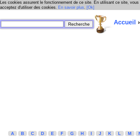
Les cookies assurent le fonctionnement de ce site. En utilisant ce site, vous
acceptez d'utiliser des cookies.
En savoir plus
.
[Ok]
Accueil
›
A
B
C
D
E
F
G
H
I
J
K
L
M