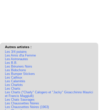
Autres artistes :
Les 3/4 putains
Les Amis d'ta Femme
Les Astronautes
Les B.B.
Les Béruriers Noirs
Les Bidochons
Les Bumper Stickers
Les Cailloux
Les Calamités
Les Charlots
Les Charts
Les Charts ("Charly" Calogero et "Jacky" Gioacchinno Maurici
et Francis Maggiulli)
Les Chats Sauvages
Les Chaussettes Noires
Les Chaussettes Noires (1963)