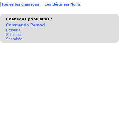
Toutes les chansons
›
Les Béruriers Noirs
Chansons populaires :
Commando Pernod
Protesta
Soleil noir
Scarabée