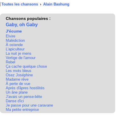
Toutes les chansons
›
Alain Bashung
Chansons populaires :
Gaby, oh Gaby
J'écume
Elvire
Malédiction
À ostende
L'apiculteur
La nuit je mens
Vertige de l'amour
Rebel
Ça cache quelque chose
Les mots bleus
Osez Joséphine
Madame rêve
À perte de vue
Après d'âpres hostilités
Un âne plane
J'avais un pense-bête
Danse d'ici
Je passe pour une caravane
Ma petite entreprise