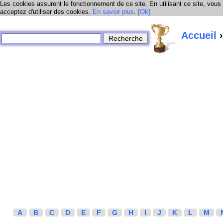
Les cookies assurent le fonctionnement de ce site. En utilisant ce site, vous
acceptez d'utiliser des cookies.
En savoir plus
.
[Ok]
Accueil
›
A
B
C
D
E
F
G
H
I
J
K
L
M