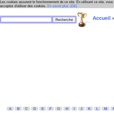
Les cookies assurent le fonctionnement de ce site. En utilisant ce site, vous
acceptez d'utiliser des cookies.
En savoir plus
.
[Ok]
Accueil
›
A
B
C
D
E
F
G
H
I
J
K
L
M