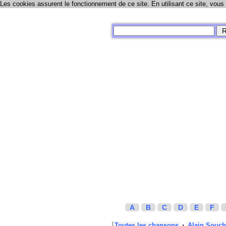
Les cookies assurent le fonctionnement de ce site. En utilisant ce site, vous
A
B
C
D
E
F
Toutes les chansons
›
Alain Souc