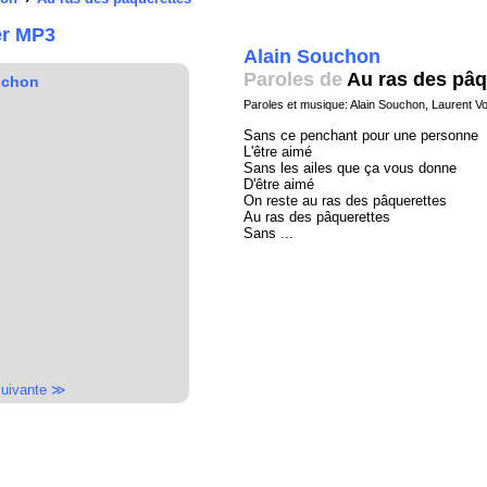
er MP3
Alain Souchon
Paroles de
Au ras des pâq
uchon
Paroles et musique: Alain Souchon, Laurent V
Sans ce penchant pour une personne
L'être aimé
Sans les ailes que ça vous donne
D'être aimé
On reste au ras des pâquerettes
Au ras des pâquerettes
Sans ...
uivante ≫