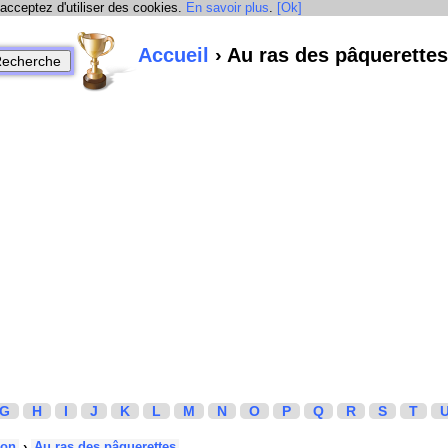
 acceptez d'utiliser des cookies.
En savoir plus
.
[Ok]
Accueil
› Au ras des pâquerettes
G
H
I
J
K
L
M
N
O
P
Q
R
S
T
hon
›
Au ras des pâquerettes