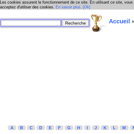
Les cookies assurent le fonctionnement de ce site. En utilisant ce site, vous
acceptez d'utiliser des cookies.
En savoir plus
.
[Ok]
Accueil
›
A
B
C
D
E
F
G
H
I
J
K
L
M