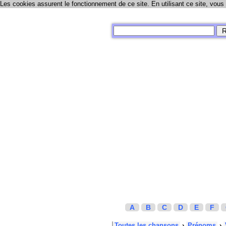
Les cookies assurent le fonctionnement de ce site. En utilisant ce site, vous
A
B
C
D
E
F
Toutes les chansons
›
Prénoms
›