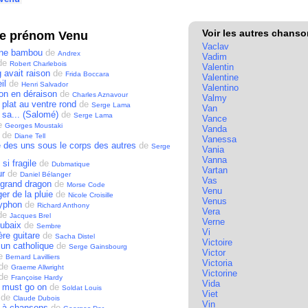
Voir les autres chans
le prénom Venu
Vaclav
ane bambou
de
Andrex
Vadim
de
Robert Charlebois
Valentin
 avait raison
de
Frida Boccara
Valentine
il
de
Henri Salvador
Valentino
on en déraison
de
Charles Aznavour
Valmy
 plat au ventre rond
de
Serge Lama
Van
 sa... (Salomé)
de
Serge Lama
Vance
e
Georges Moustaki
Vanda
de
Diane Tell
Vanessa
des uns sous le corps des autres
de
Serge
Vania
Vanna
 si fragile
de
Dubmatique
Vartan
ur
de
Daniel Bélanger
Vas
u grand dragon
de
Morse Code
Venu
er de la pluie
de
Nicole Croisille
Venus
typhon
de
Richard Anthony
Vera
de
Jacques Brel
Verne
oubaix
de
Sembre
Vi
re guitare
de
Sacha Distel
Victoire
un catholique
de
Serge Gainsbourg
Victor
e
Bernard Lavilliers
Victoria
de
Graeme Allwright
Victorine
de
Françoise Hardy
Vida
 must go on
de
Soldat Louis
Viet
de
Claude Dubois
Vin
e à chansons
de