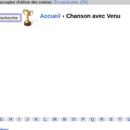
 acceptez d'utiliser des cookies.
En savoir plus
.
[Ok]
Accueil
› Chanson avec Venu
G
H
I
J
K
L
M
N
O
P
Q
R
S
T
Venu