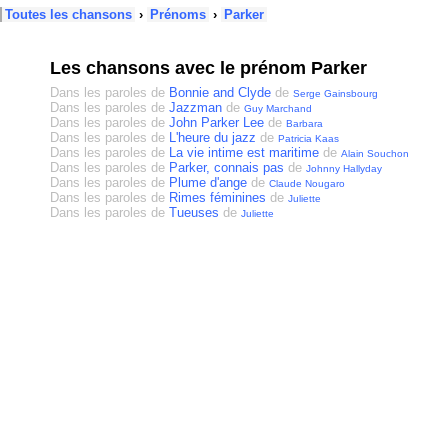
Toutes les chansons
›
Prénoms
›
Parker
Les chansons avec le prénom Parker
Dans les paroles de
Bonnie and Clyde
de
Serge Gainsbourg
Dans les paroles de
Jazzman
de
Guy Marchand
Dans les paroles de
John Parker Lee
de
Barbara
Dans les paroles de
L'heure du jazz
de
Patricia Kaas
Dans les paroles de
La vie intime est maritime
de
Alain Souchon
Dans les paroles de
Parker, connais pas
de
Johnny Hallyday
Dans les paroles de
Plume d'ange
de
Claude Nougaro
Dans les paroles de
Rimes féminines
de
Juliette
Dans les paroles de
Tueuses
de
Juliette