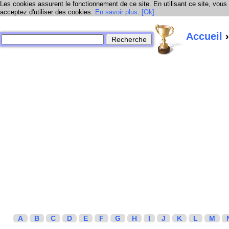
Les cookies assurent le fonctionnement de ce site. En utilisant ce site, vous
acceptez d'utiliser des cookies.
En savoir plus
.
[Ok]
Accueil
›
A
B
C
D
E
F
G
H
I
J
K
L
M