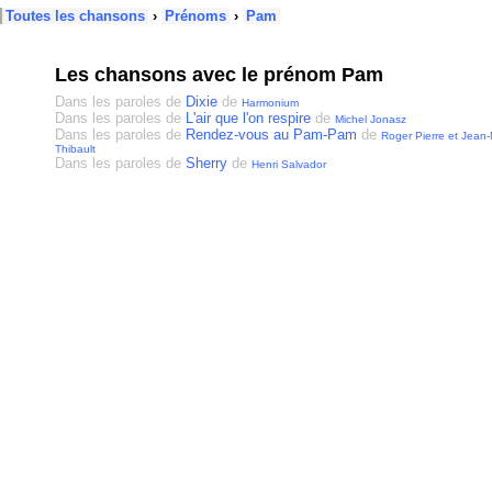
Toutes les chansons
›
Prénoms
›
Pam
Les chansons avec le prénom Pam
Dans les paroles de
Dixie
de
Harmonium
Dans les paroles de
L'air que l'on respire
de
Michel Jonasz
Dans les paroles de
Rendez-vous au Pam-Pam
de
Roger Pierre et Jean
Thibault
Dans les paroles de
Sherry
de
Henri Salvador