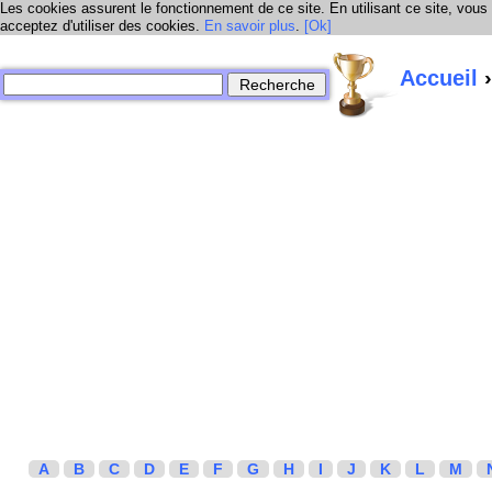
Les cookies assurent le fonctionnement de ce site. En utilisant ce site, vous
acceptez d'utiliser des cookies.
En savoir plus
.
[Ok]
Accueil
›
A
B
C
D
E
F
G
H
I
J
K
L
M