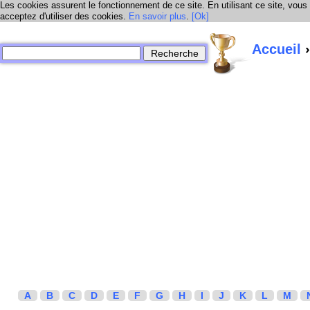
Les cookies assurent le fonctionnement de ce site. En utilisant ce site, vous
acceptez d'utiliser des cookies.
En savoir plus
.
[Ok]
Accueil
›
A
B
C
D
E
F
G
H
I
J
K
L
M