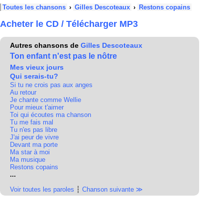
Toutes les chansons
›
Gilles Descoteaux
›
Restons copains
Acheter le CD / Télécharger MP3
Autres chansons de
Gilles Descoteaux
Ton enfant n'est pas le nôtre
Mes vieux jours
Qui serais-tu?
Si tu ne crois pas aux anges
Au retour
Je chante comme Wellie
Pour mieux t'aimer
Toi qui écoutes ma chanson
Tu me fais mal
Tu n'es pas libre
J'ai peur de vivre
Devant ma porte
Ma star à moi
Ma musique
Restons copains
...
Voir toutes les paroles
┆
Chanson suivante ≫