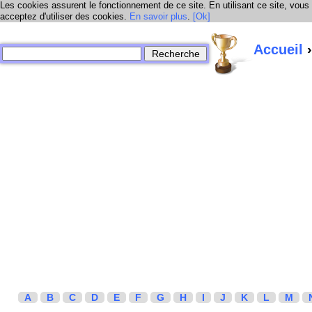
Les cookies assurent le fonctionnement de ce site. En utilisant ce site, vous
acceptez d'utiliser des cookies.
En savoir plus
.
[Ok]
Accueil
›
A
B
C
D
E
F
G
H
I
J
K
L
M