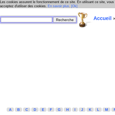
Les cookies assurent le fonctionnement de ce site. En utilisant ce site, vous
acceptez d'utiliser des cookies.
En savoir plus
.
[Ok]
Accueil
›
A
B
C
D
E
F
G
H
I
J
K
L
M