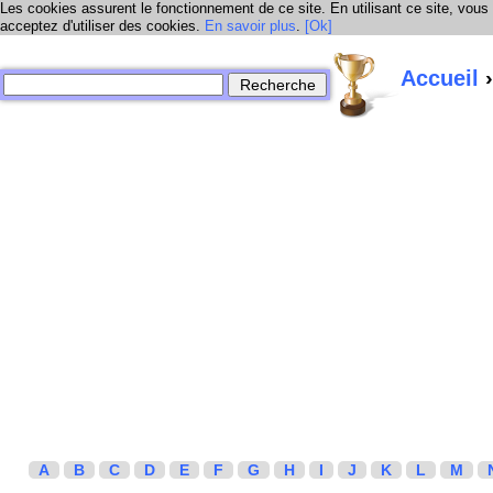
Les cookies assurent le fonctionnement de ce site. En utilisant ce site, vous
acceptez d'utiliser des cookies.
En savoir plus
.
[Ok]
Accueil
›
A
B
C
D
E
F
G
H
I
J
K
L
M