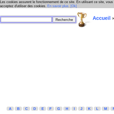
Les cookies assurent le fonctionnement de ce site. En utilisant ce site, vous
acceptez d'utiliser des cookies.
En savoir plus
.
[Ok]
Accueil
›
A
B
C
D
E
F
G
H
I
J
K
L
M