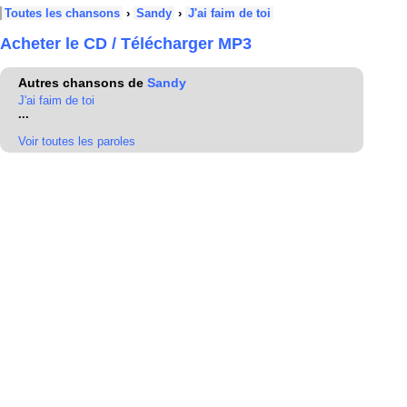
Toutes les chansons
›
Sandy
›
J'ai faim de toi
Acheter le CD / Télécharger MP3
Autres chansons de
Sandy
J'ai faim de toi
...
Voir toutes les paroles