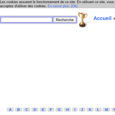
Les cookies assurent le fonctionnement de ce site. En utilisant ce site, vous
acceptez d'utiliser des cookies.
En savoir plus
.
[Ok]
Accueil
›
A
B
C
D
E
F
G
H
I
J
K
L
M