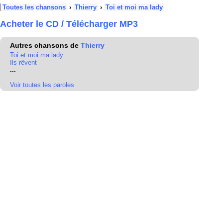
Toutes les chansons
›
Thierry
›
Toi et moi ma lady
Acheter le CD / Télécharger MP3
Autres chansons de
Thierry
Toi et moi ma lady
Ils rêvent
...
Voir toutes les paroles