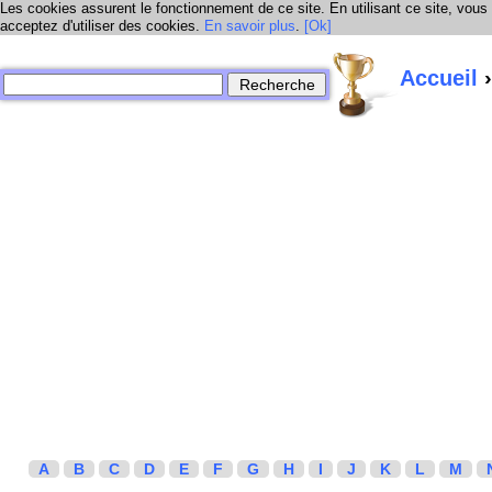
Les cookies assurent le fonctionnement de ce site. En utilisant ce site, vous
acceptez d'utiliser des cookies.
En savoir plus
.
[Ok]
Accueil
›
A
B
C
D
E
F
G
H
I
J
K
L
M