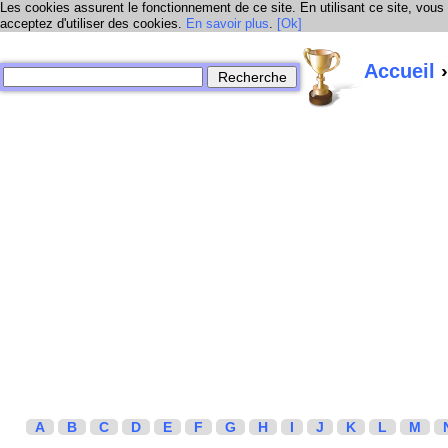
Les cookies assurent le fonctionnement de ce site. En utilisant ce site, vous
acceptez d'utiliser des cookies.
En savoir plus
.
[Ok]
Accueil
›
A
B
C
D
E
F
G
H
I
J
K
L
M