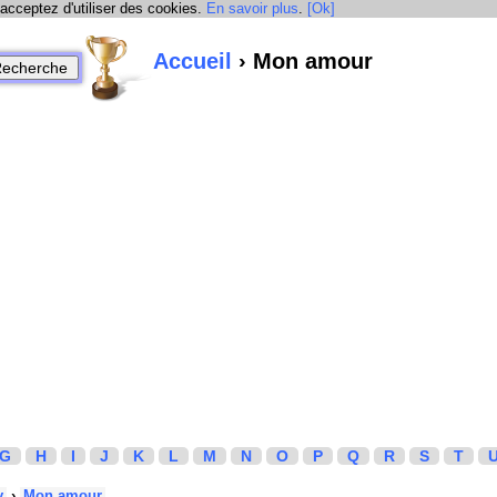
 acceptez d'utiliser des cookies.
En savoir plus
.
[Ok]
Accueil
› Mon amour
G
H
I
J
K
L
M
N
O
P
Q
R
S
T
y
›
Mon amour