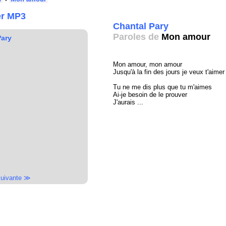
er MP3
Chantal Pary
Paroles de
Mon amour
Pary
Mon amour, mon amour
Jusqu'à la fin des jours je veux t'aimer
Tu ne me dis plus que tu m'aimes
Ai-je besoin de le prouver
J'aurais ...
uivante ≫