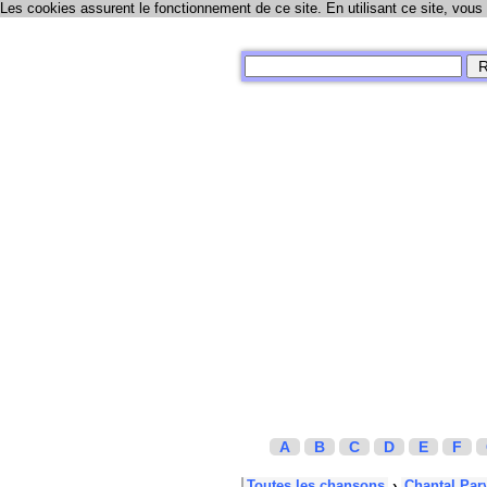
Les cookies assurent le fonctionnement de ce site. En utilisant ce site, vous
A
B
C
D
E
F
Toutes les chansons
›
Chantal Par