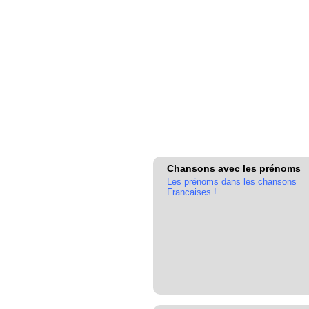
Chansons avec les prénoms
Les prénoms dans les chansons
Francaises !