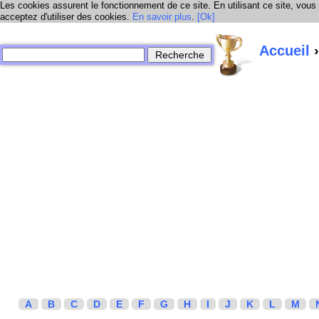
Les cookies assurent le fonctionnement de ce site. En utilisant ce site, vous
acceptez d'utiliser des cookies.
En savoir plus
.
[Ok]
Accueil
›
A
B
C
D
E
F
G
H
I
J
K
L
M