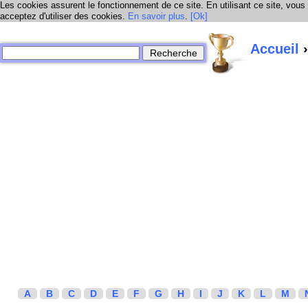
Les cookies assurent le fonctionnement de ce site. En utilisant ce site, vous
acceptez d'utiliser des cookies.
En savoir plus
.
[Ok]
Accueil
›
A
B
C
D
E
F
G
H
I
J
K
L
M