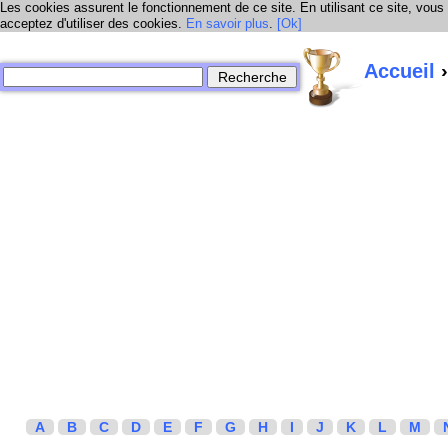
Les cookies assurent le fonctionnement de ce site. En utilisant ce site, vous
acceptez d'utiliser des cookies.
En savoir plus
.
[Ok]
Accueil
›
A
B
C
D
E
F
G
H
I
J
K
L
M