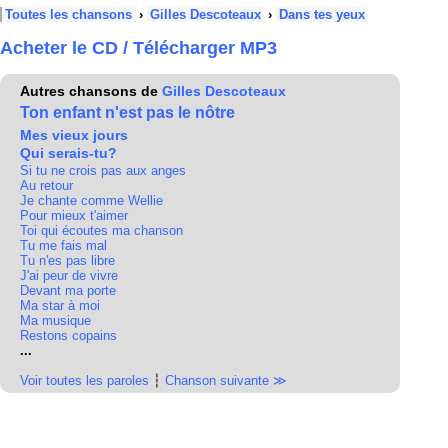
Toutes les chansons
›
Gilles Descoteaux
›
Dans tes yeux
Acheter le CD / Télécharger MP3
Autres chansons de
Gilles Descoteaux
Ton enfant n'est pas le nôtre
Mes vieux jours
Qui serais-tu?
Si tu ne crois pas aux anges
Au retour
Je chante comme Wellie
Pour mieux t'aimer
Toi qui écoutes ma chanson
Tu me fais mal
Tu n'es pas libre
J'ai peur de vivre
Devant ma porte
Ma star à moi
Ma musique
Restons copains
...
Voir toutes les paroles
┆
Chanson suivante ≫