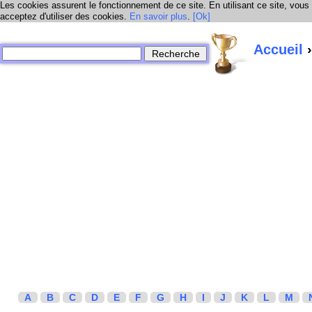
Les cookies assurent le fonctionnement de ce site. En utilisant ce site, vous
acceptez d'utiliser des cookies.
En savoir plus
.
[Ok]
Accueil
›
A
B
C
D
E
F
G
H
I
J
K
L
M