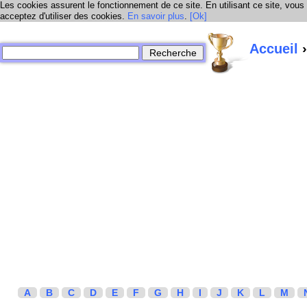
Les cookies assurent le fonctionnement de ce site. En utilisant ce site, vous
acceptez d'utiliser des cookies.
En savoir plus
.
[Ok]
Accueil
›
A
B
C
D
E
F
G
H
I
J
K
L
M