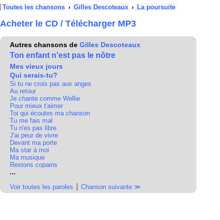
Toutes les chansons
›
Gilles Descoteaux
›
La poursuite
Acheter le CD / Télécharger MP3
Autres chansons de
Gilles Descoteaux
Ton enfant n'est pas le nôtre
Mes vieux jours
Qui serais-tu?
Si tu ne crois pas aux anges
Au retour
Je chante comme Wellie
Pour mieux t'aimer
Toi qui écoutes ma chanson
Tu me fais mal
Tu n'es pas libre
J'ai peur de vivre
Devant ma porte
Ma star à moi
Ma musique
Restons copains
...
Voir toutes les paroles
┆
Chanson suivante ≫