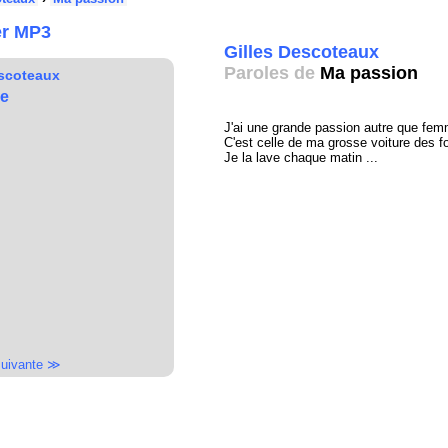
er MP3
Gilles Descoteaux
Paroles de
Ma passion
escoteaux
re
J'ai une grande passion autre que fem
C'est celle de ma grosse voiture des foi
Je la lave chaque matin ...
uivante ≫