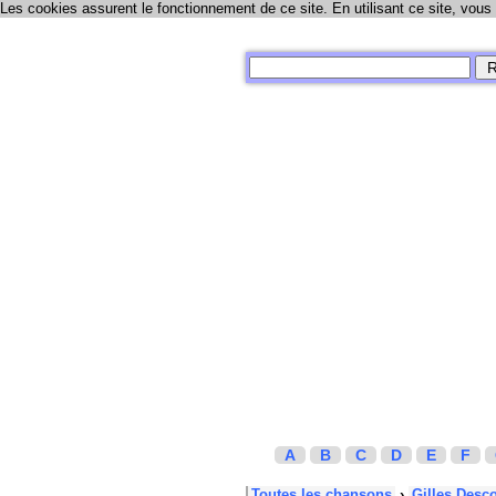
Les cookies assurent le fonctionnement de ce site. En utilisant ce site, vous
A
B
C
D
E
F
Toutes les chansons
›
Gilles Desc