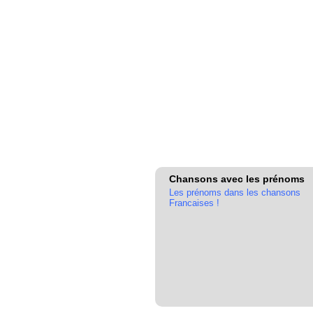
Chansons avec les prénoms
Les prénoms dans les chansons
Francaises !