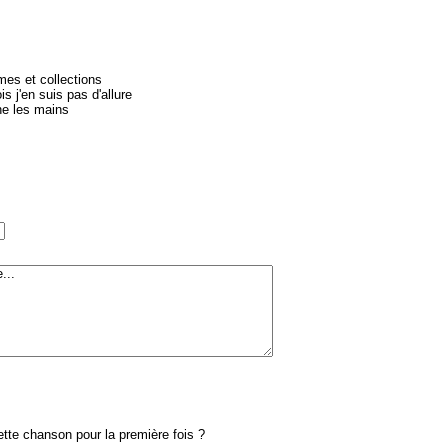
mes et collections
s j'en suis pas d'allure
he les mains
te chanson pour la première fois ?