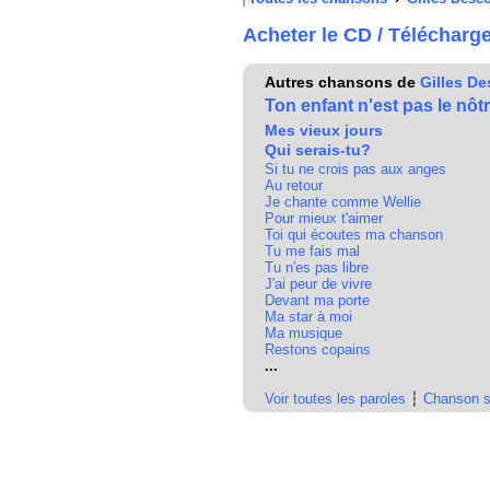
Acheter le CD / Télécharg
Autres chansons de
Gilles D
Ton enfant n'est pas le nôt
Mes vieux jours
Qui serais-tu?
Si tu ne crois pas aux anges
Au retour
Je chante comme Wellie
Pour mieux t'aimer
Toi qui écoutes ma chanson
Tu me fais mal
Tu n'es pas libre
J'ai peur de vivre
Devant ma porte
Ma star à moi
Ma musique
Restons copains
...
Voir toutes les paroles
┆
Chanson s