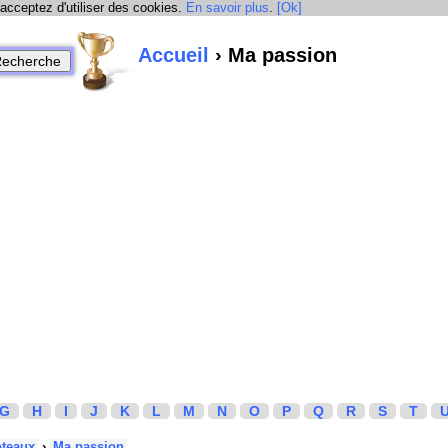
 acceptez d'utiliser des cookies.
En savoir plus
.
[Ok]
Accueil
› Ma passion
G
H
I
J
K
L
M
N
O
P
Q
R
S
T
oteaux
›
Ma passion