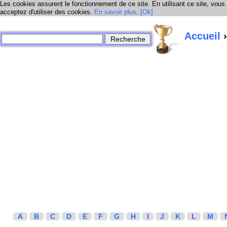
Les cookies assurent le fonctionnement de ce site. En utilisant ce site, vous
acceptez d'utiliser des cookies.
En savoir plus
.
[Ok]
Accueil
›
A
B
C
D
E
F
G
H
I
J
K
L
M