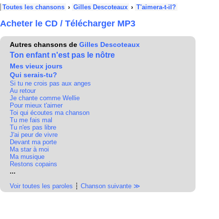
Toutes les chansons
›
Gilles Descoteaux
›
T'aimera-t-il?
Acheter le CD / Télécharger MP3
Autres chansons de
Gilles Descoteaux
Ton enfant n'est pas le nôtre
Mes vieux jours
Qui serais-tu?
Si tu ne crois pas aux anges
Au retour
Je chante comme Wellie
Pour mieux t'aimer
Toi qui écoutes ma chanson
Tu me fais mal
Tu n'es pas libre
J'ai peur de vivre
Devant ma porte
Ma star à moi
Ma musique
Restons copains
...
Voir toutes les paroles
┆
Chanson suivante ≫