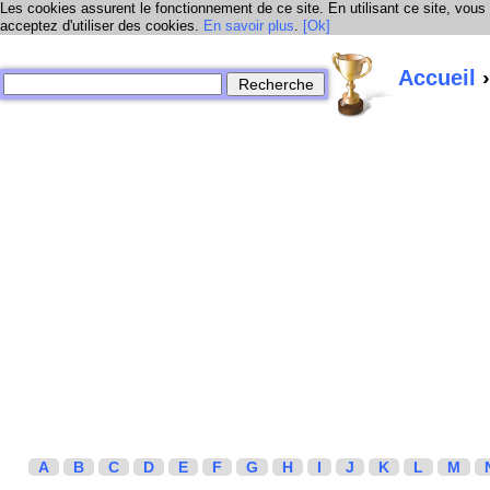
Les cookies assurent le fonctionnement de ce site. En utilisant ce site, vous
acceptez d'utiliser des cookies.
En savoir plus
.
[Ok]
Accueil
›
A
B
C
D
E
F
G
H
I
J
K
L
M