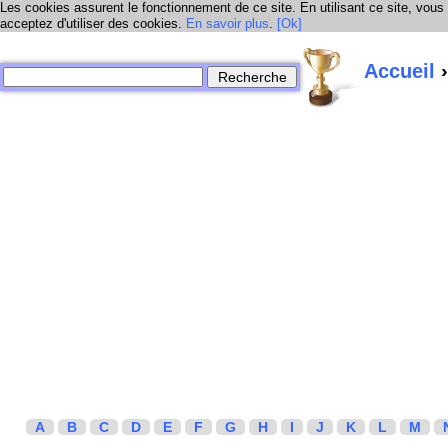
Les cookies assurent le fonctionnement de ce site. En utilisant ce site, vous
acceptez d'utiliser des cookies.
En savoir plus
.
[Ok]
Accueil
›
A
B
C
D
E
F
G
H
I
J
K
L
M