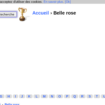
 acceptez d'utiliser des cookies.
En savoir plus
.
[Ok]
Accueil
› Belle rose
G
H
I
J
K
L
M
N
O
P
Q
R
S
T
t
›
Belle rose