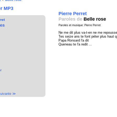
er MP3
Pierre Perret
Paroles de
Belle rose
ret
res
Paroles et musique: Pierre Perret
Ne me dit plus va-t-en ne me repousse
Tes seize ans te font péter plus haut q
Papa Ronsard l'a dit
Queneau te l'a redit ...
er
uivante ≫