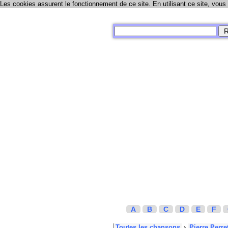
Les cookies assurent le fonctionnement de ce site. En utilisant ce site, vous
A
B
C
D
E
F
Toutes les chansons
›
Pierre Perre