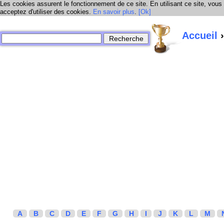
Les cookies assurent le fonctionnement de ce site. En utilisant ce site, vous
acceptez d'utiliser des cookies.
En savoir plus
.
[Ok]
Accueil
›
A
B
C
D
E
F
G
H
I
J
K
L
M