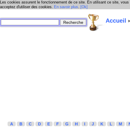
Les cookies assurent le fonctionnement de ce site. En utilisant ce site, vous
acceptez d'utiliser des cookies.
En savoir plus
.
[Ok]
Accueil
›
A
B
C
D
E
F
G
H
I
J
K
L
M