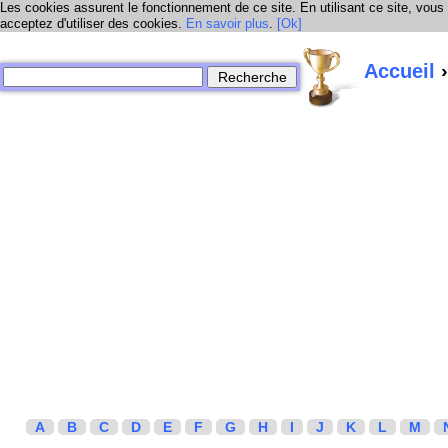
Les cookies assurent le fonctionnement de ce site. En utilisant ce site, vous
acceptez d'utiliser des cookies.
En savoir plus
.
[Ok]
Accueil
›
A
B
C
D
E
F
G
H
I
J
K
L
M