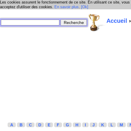
Les cookies assurent le fonctionnement de ce site. En utilisant ce site, vous
acceptez d'utiliser des cookies.
En savoir plus
.
[Ok]
Accueil
›
A
B
C
D
E
F
G
H
I
J
K
L
M