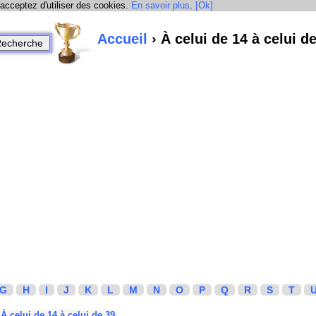
 acceptez d'utiliser des cookies.
En savoir plus
.
[Ok]
Accueil
› À celui de 14 à celui d
G
H
I
J
K
L
M
N
O
P
Q
R
S
T
À celui de 14 à celui de 39