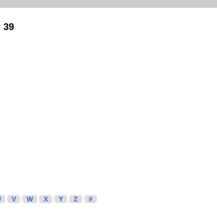
e 39
U
V
W
X
Y
Z
#