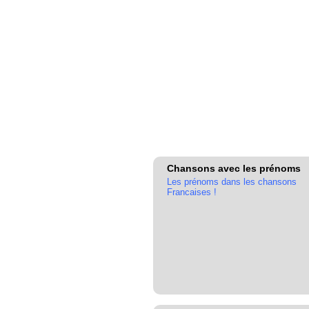
Chansons avec les prénoms
Les prénoms dans les chansons
Francaises !