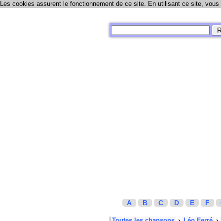
Les cookies assurent le fonctionnement de ce site. En utilisant ce site, vous
A
B
C
D
E
F
Toutes les chansons
›
Léo Ferré
›