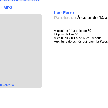
er MP3
Léo Ferré
Paroles de
À celui de 14 à
é
À celui de 14 à celui de 39
Et puis de l'an 40
À celui du Chili à ceux de l'Algérie
Aux Juifs déracinés qui fuient la Palest
t
uivante ≫