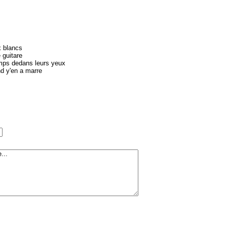
x blancs
 guitare
mps dedans leurs yeux
d y'en a marre