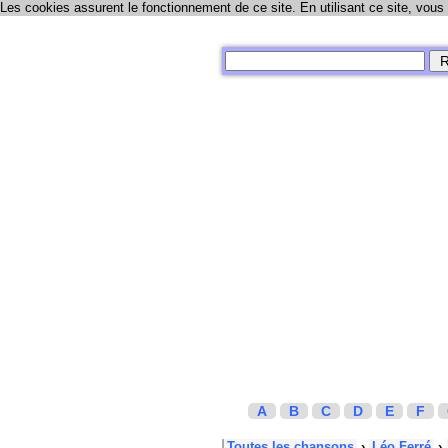
Les cookies assurent le fonctionnement de ce site. En utilisant ce site, vous
A
B
C
D
E
F
Toutes les chansons
›
Léo Ferré
›