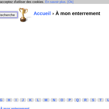
 acceptez d'utiliser des cookies.
En savoir plus
.
[Ok]
Accueil
› À mon enterrement
G
H
I
J
K
L
M
N
O
P
Q
R
S
T
À mon enterrement