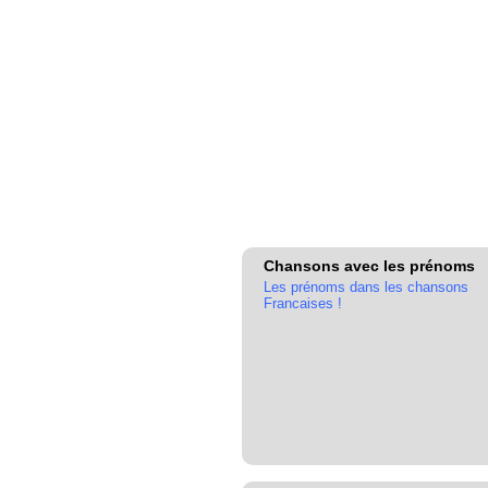
Chansons avec les prénoms
Les prénoms dans les chansons
Francaises !