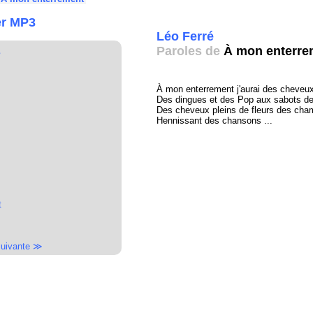
er MP3
Léo Ferré
Paroles de
À mon enterre
é
À mon enterrement j'aurai des cheveu
Des dingues et des Pop aux sabots de
Des cheveux pleins de fleurs des cha
Hennissant des chansons ...
t
uivante ≫