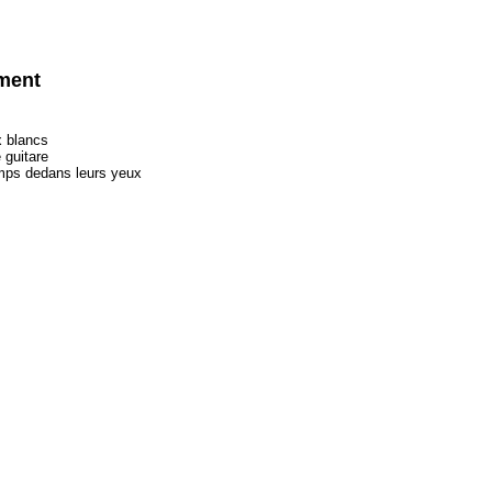
ment
x blancs
 guitare
mps dedans leurs yeux