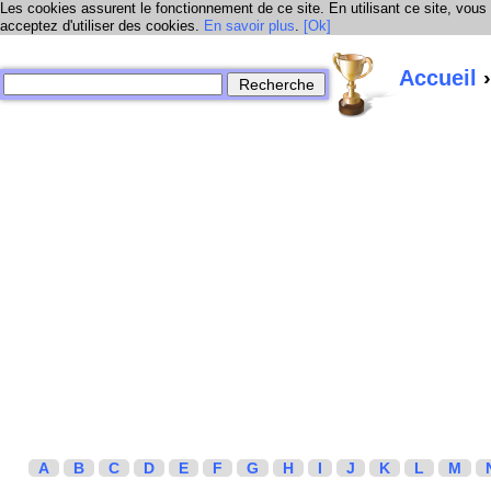
Les cookies assurent le fonctionnement de ce site. En utilisant ce site, vous
acceptez d'utiliser des cookies.
En savoir plus
.
[Ok]
Accueil
›
A
B
C
D
E
F
G
H
I
J
K
L
M