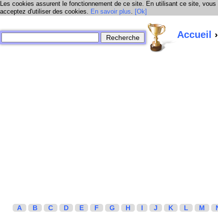
Les cookies assurent le fonctionnement de ce site. En utilisant ce site, vous
acceptez d'utiliser des cookies.
En savoir plus
.
[Ok]
Accueil
›
A
B
C
D
E
F
G
H
I
J
K
L
M