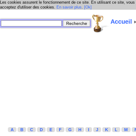
Les cookies assurent le fonctionnement de ce site. En utilisant ce site, vous
acceptez d'utiliser des cookies.
En savoir plus
.
[Ok]
Accueil
›
A
B
C
D
E
F
G
H
I
J
K
L
M