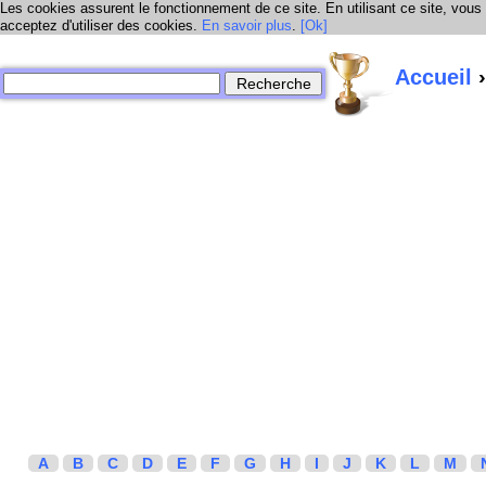
Les cookies assurent le fonctionnement de ce site. En utilisant ce site, vous
acceptez d'utiliser des cookies.
En savoir plus
.
[Ok]
Accueil
›
A
B
C
D
E
F
G
H
I
J
K
L
M