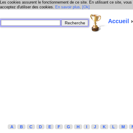
Les cookies assurent le fonctionnement de ce site. En utilisant ce site, vous
acceptez d'utiliser des cookies.
En savoir plus
.
[Ok]
Accueil
›
A
B
C
D
E
F
G
H
I
J
K
L
M