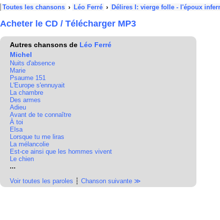
Toutes les chansons
›
Léo Ferré
›
Délires I: vierge folle - l'époux infer
Acheter le CD / Télécharger MP3
Autres chansons de
Léo Ferré
Michel
Nuits d'absence
Marie
Psaume 151
L'Europe s'ennuyait
La chambre
Des armes
Adieu
Avant de te connaître
À toi
Elsa
Lorsque tu me liras
La mélancolie
Est-ce ainsi que les hommes vivent
Le chien
...
Voir toutes les paroles
┆
Chanson suivante ≫