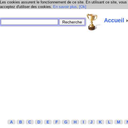
Les cookies assurent le fonctionnement de ce site. En utilisant ce site, vous
acceptez d'utiliser des cookies.
En savoir plus
.
[Ok]
Accueil
›
A
B
C
D
E
F
G
H
I
J
K
L
M