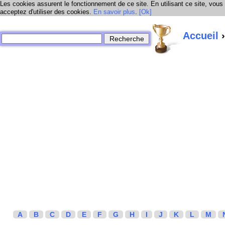
Les cookies assurent le fonctionnement de ce site. En utilisant ce site, vous
acceptez d'utiliser des cookies.
En savoir plus
.
[Ok]
Accueil
›
A
B
C
D
E
F
G
H
I
J
K
L
M