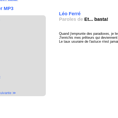
er MP3
Léo Ferré
Paroles de
Et... basta!
é
Quand j'emprunte des paradoxes, je le
J'enrichis mes prêteurs qui deviennent a
Le taux usuraire de l'astuce n'est jama
t
uivante ≫