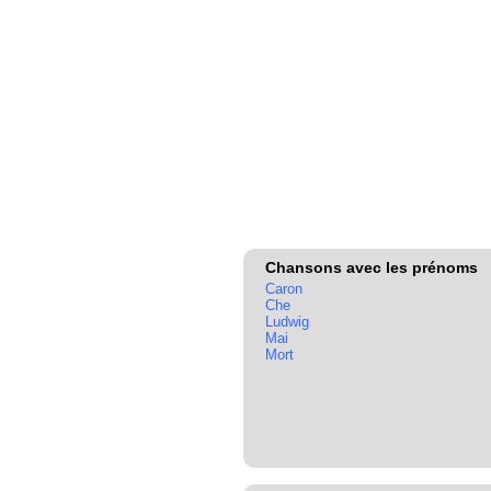
Chansons avec les prénoms
Caron
Che
Ludwig
Mai
Mort