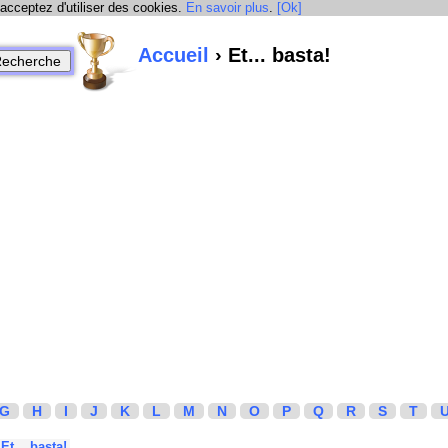
 acceptez d'utiliser des cookies.
En savoir plus
.
[Ok]
Accueil
› Et... basta!
G
H
I
J
K
L
M
N
O
P
Q
R
S
T
Et... basta!