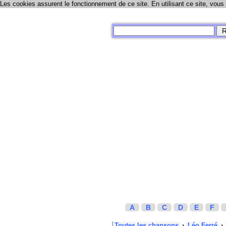
Les cookies assurent le fonctionnement de ce site. En utilisant ce site, vous
A
B
C
D
E
F
Toutes les chansons
›
Léo Ferré
›