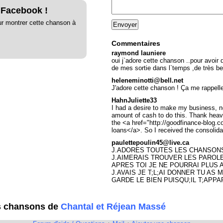
 Facebook !
ur montrer cette chanson à
Commentaires
raymond launiere
oui j`adore cette chanson ..pour avoir
de mes sortie dans l`temps ,de très be
heleneminotti@bell.net
J'adore cette chanson ! Ça me rappell
HahnJuliette33
I had a desire to make my business, n
amount of cash to do this. Thank heave
the <a href="http://goodfinance-blog.
loans</a>. So I received the consolida
paulettepoulin45@live.ca
J.ADORES TOUTES LES CHANSONS
J.AIMERAIS TROUVER LES PAROLE
APRES TOI JE NE POURRAI PLUS 
J.AVAIS JE T;L;AI DONNER TU AS
GARDE LE BIEN PUISQU;IL T;APPA
es chansons de
Chantal et Réjean Massé