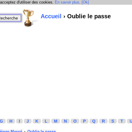
 acceptez d'utiliser des cookies.
En savoir plus
.
[Ok]
Accueil
› Oublie le passe
G
H
I
J
K
L
M
N
O
P
Q
R
S
T
Réjean Massé
›
Oublie le passe