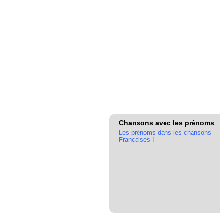
Chansons avec les prénoms
Les prénoms dans les chansons
Francaises !