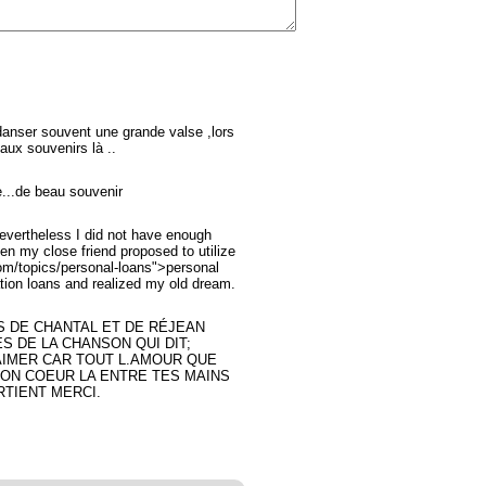
 danser souvent une grande valse ,lors
aux souvenirs là ..
e...de beau souvenir
evertheless I did not have enough
n my close friend proposed to utilize
com/topics/personal-loans">personal
tion loans and realized my old dream.
 DE CHANTAL ET DE RÉJEAN
S DE LA CHANSON QUI DIT;
AIMER CAR TOUT L.AMOUR QUE
 MON COEUR LA ENTRE TES MAINS
RTIENT MERCI.