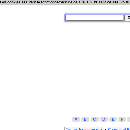
Les cookies assurent le fonctionnement de ce site. En utilisant ce site, vous
A
B
C
D
E
F
Toutes les chansons
›
Chantal et 