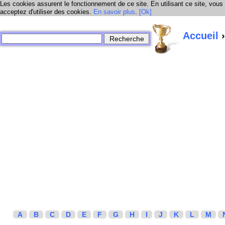
Les cookies assurent le fonctionnement de ce site. En utilisant ce site, vous
acceptez d'utiliser des cookies.
En savoir plus
.
[Ok]
Accueil
›
A
B
C
D
E
F
G
H
I
J
K
L
M