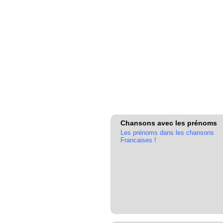
Chansons avec les prénoms
Les prénoms dans les chansons
Francaises !