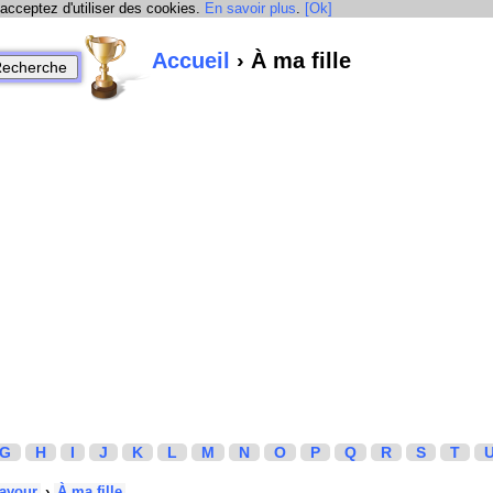
 acceptez d'utiliser des cookies.
En savoir plus
.
[Ok]
Accueil
› À ma fille
G
H
I
J
K
L
M
N
O
P
Q
R
S
T
avour
›
À ma fille