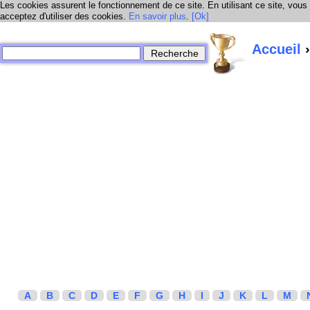
Les cookies assurent le fonctionnement de ce site. En utilisant ce site, vous
acceptez d'utiliser des cookies.
En savoir plus
.
[Ok]
Accueil
›
A
B
C
D
E
F
G
H
I
J
K
L
M