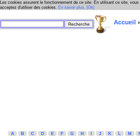
Les cookies assurent le fonctionnement de ce site. En utilisant ce site, vous
acceptez d'utiliser des cookies.
En savoir plus
.
[Ok]
Accueil
›
A
B
C
D
E
F
G
H
I
J
K
L
M