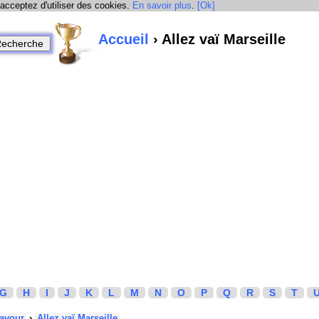
 acceptez d'utiliser des cookies.
En savoir plus
.
[Ok]
Accueil
› Allez vaï Marseille
G
H
I
J
K
L
M
N
O
P
Q
R
S
T
avour
›
Allez vaï Marseille