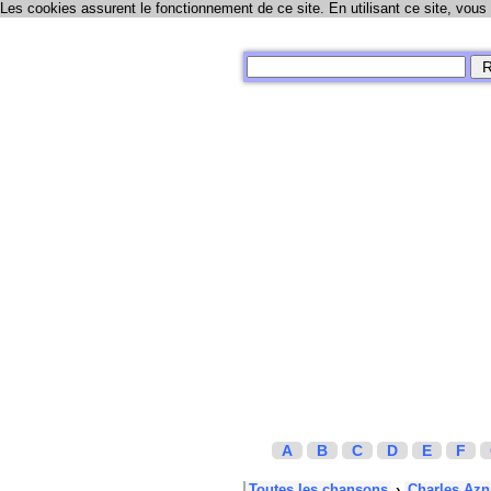
Les cookies assurent le fonctionnement de ce site. En utilisant ce site, vous
A
B
C
D
E
F
Toutes les chansons
›
Charles Azn