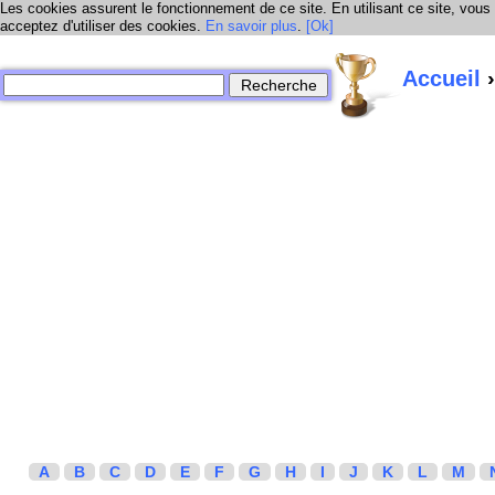
Les cookies assurent le fonctionnement de ce site. En utilisant ce site, vous
acceptez d'utiliser des cookies.
En savoir plus
.
[Ok]
Accueil
›
A
B
C
D
E
F
G
H
I
J
K
L
M