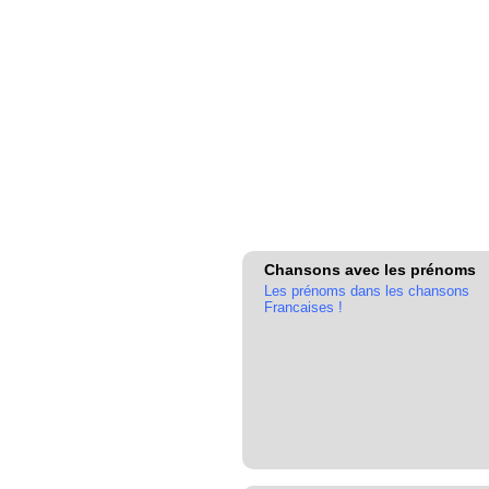
Chansons avec les prénoms
Les prénoms dans les chansons
Francaises !