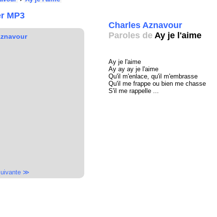
er MP3
Charles Aznavour
Paroles de
Ay je l'aime
Aznavour
Ay je l'aime
Ay ay ay je l'aime
Qu'il m'enlace, qu'il m'embrasse
Qu'il me frappe ou bien me chasse
S'il me rappelle ...
uivante ≫