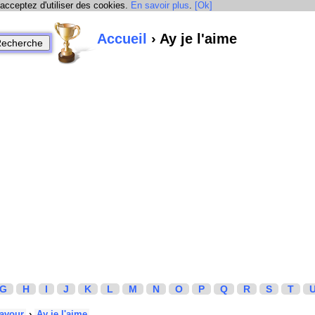
 acceptez d'utiliser des cookies.
En savoir plus
.
[Ok]
Accueil
› Ay je l'aime
G
H
I
J
K
L
M
N
O
P
Q
R
S
T
avour
›
Ay je l'aime