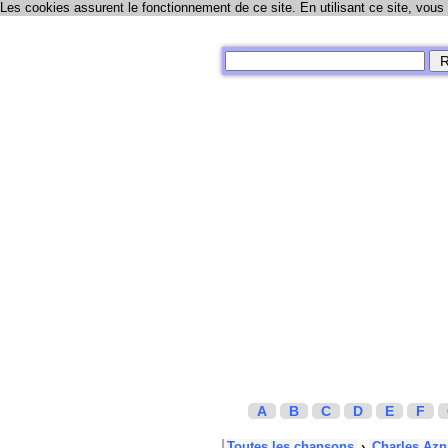
Les cookies assurent le fonctionnement de ce site. En utilisant ce site, vous
A
B
C
D
E
F
Toutes les chansons
›
Charles Azn